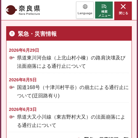
奈良県
検索
Language
閉じる
メニュー
緊急・災害情報
2026年6月29日
県道東川河合線（上北山村小橡）の路肩決壊及び
法面崩落による通行止について
2026年8月5日
国道168号（十津川村平谷）の崩土による通行止に
ついて(迂回路有り)
2026年6月3日
県道大又小川線（東吉野村大又）の法面崩落によ
る通行止について