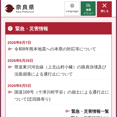
奈良県
検索
Language
閉じる
メニュー
緊急・災害情報
2026年8月7日
令和8年熊本地震への本県の対応等について
2026年6月29日
県道東川河合線（上北山村小橡）の路肩決壊及び
法面崩落による通行止について
2026年8月5日
国道168号（十津川村平谷）の崩土による通行止に
ついて(迂回路有り)
緊急・災害情報一覧