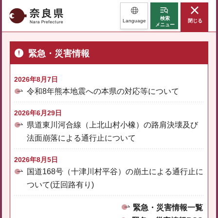
奈良県
検索
Language
閉じる
メニュー
緊急・災害情報
2026年8月7日
令和8年熊本地震への本県の対応等について
2026年6月29日
県道東川河合線（上北山村小橡）の路肩決壊及び
法面崩落による通行止について
2026年8月5日
国道168号（十津川村平谷）の崩土による通行止に
ついて(迂回路有り)
緊急・災害情報一覧