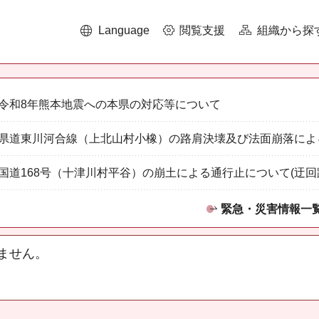
Language
閲覧支援
組織から探
令和8年熊本地震への本県の対応等について
県道東川河合線（上北山村小橡）の路肩決壊及び法面崩落によ
国道168号（十津川村平谷）の崩土による通行止について(迂回
緊急・災害情報一
ません。