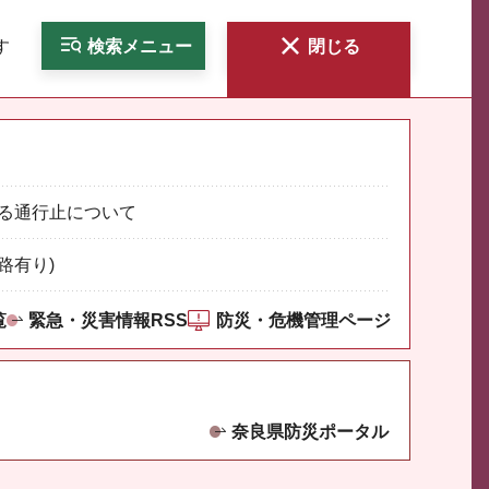
す
検索
メニュー
閉じる
る通行止について
路有り)
覧
緊急・災害情報RSS
防災・危機管理ページ
奈良県防災ポータル