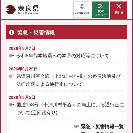
奈良県
検索
Language
閉じる
メニュー
緊急・災害情報
2026年8月7日
令和8年熊本地震への本県の対応等について
2026年6月29日
県道東川河合線（上北山村小橡）の路肩決壊及び
法面崩落による通行止について
2026年8月5日
国道168号（十津川村平谷）の崩土による通行止に
ついて(迂回路有り)
緊急・災害情報一覧