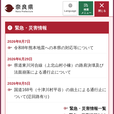
奈良県
検索
Language
閉じる
メニュー
緊急・災害情報
2026年8月7日
令和8年熊本地震への本県の対応等について
2026年6月29日
県道東川河合線（上北山村小橡）の路肩決壊及び
法面崩落による通行止について
2026年8月5日
国道168号（十津川村平谷）の崩土による通行止に
ついて(迂回路有り)
緊急・災害情報一覧