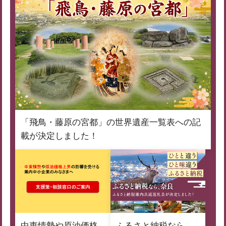
「飛鳥・藤原の宮都」の世界遺産一覧表への記
載が決定しました！
中東情勢や原油価格
ふるさと納税なら、