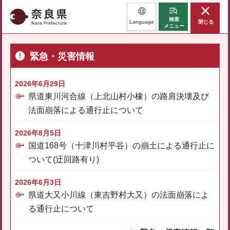
奈良県
検索
Language
閉じる
メニュー
緊急・災害情報
2026年6月29日
県道東川河合線（上北山村小橡）の路肩決壊及び
法面崩落による通行止について
2026年8月5日
国道168号（十津川村平谷）の崩土による通行止に
ついて(迂回路有り)
2026年6月3日
県道大又小川線（東吉野村大又）の法面崩落によ
る通行止について