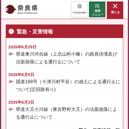
奈良県
検索
Language
閉じる
メニュー
緊急・災害情報
2026年6月29日
県道東川河合線（上北山村小橡）の路肩決壊及び
法面崩落による通行止について
2026年8月5日
国道168号（十津川村平谷）の崩土による通行止に
ついて(迂回路有り)
2026年6月3日
県道大又小川線（東吉野村大又）の法面崩落によ
る通行止について