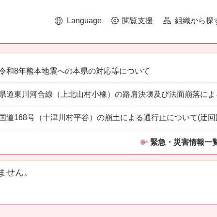
Language
閲覧支援
組織から探
令和8年熊本地震への本県の対応等について
県道東川河合線（上北山村小橡）の路肩決壊及び法面崩落によ
国道168号（十津川村平谷）の崩土による通行止について(迂回
緊急・災害情報一
ません。