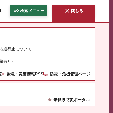
す
検索
メニュー
閉じる
る通行止について
路有り)
覧
緊急・災害情報RSS
防災・危機管理ページ
奈良県防災ポータル