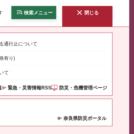
す
検索
メニュー
閉じる
る通行止について
路有り)
いて
覧
緊急・災害情報RSS
防災・危機管理ページ
奈良県防災ポータル