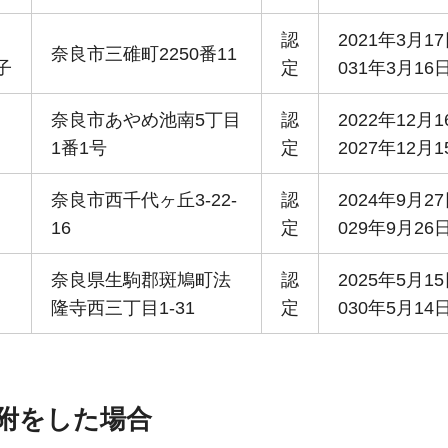
川
認
2021年3月1
奈良市三碓町2250番11
子
定
031年3月16
口
奈良市あやめ池南5丁目
認
2022年12月
1番1号
定
2027年12月1
木
奈良市西千代ヶ丘3-22-
認
2024年9月2
16
定
029年9月26
川
奈良県生駒郡斑鳩町法
認
2025年5月1
隆寺西三丁目1-31
定
030年5月14
寄附をした場合