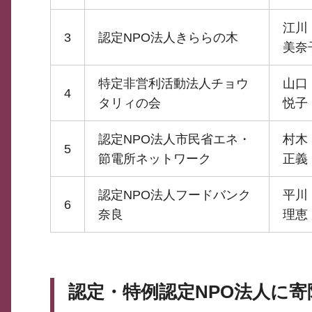
江
3
認定NPO法人きららの木
美奈
特定非営利活動法人チョウ
山
4
タリィの会
悦子
認定NPO法人市民省エネ・
村
5
節電所ネットワーク
正義
認定NPO法人フードバンク
平
6
奈良
理恵
認定・特例認定NPO法人に