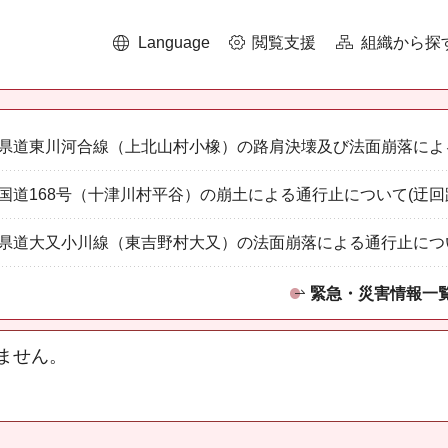
Language
閲覧支援
組織から探
県道東川河合線（上北山村小橡）の路肩決壊及び法面崩落によ
国道168号（十津川村平谷）の崩土による通行止について(迂回
県道大又小川線（東吉野村大又）の法面崩落による通行止につ
緊急・災害情報一
ません。