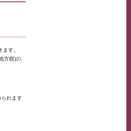
きます。
地方税)の
められます