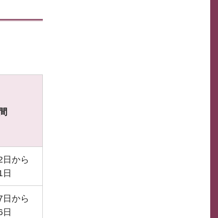
間
12日から
1日
27日から
6日