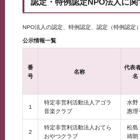
認定・特例認定NPO法人に
NPO法人の認定、特例認定、認定（特例認定
公示情報一覧
番
代表
名称
号
名
特定非営利活動法人アゴラ
水
1
音楽クラブ
惠理
特定非営利活動法人おてら
松
2
おやつクラブ
靖朗