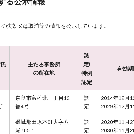
関する公示情報
）の失効又は取消等の情報を公示しています。
認
定/
者氏
主たる事務所
有効期
の所在地
特例
認定
野
奈良市富雄北一丁目12
認
2014年12月
子
番4号
定
2029年12月1
島
磯城郡田原本町大字八
認
2020年11月
尾765-1
定
2030年11月2