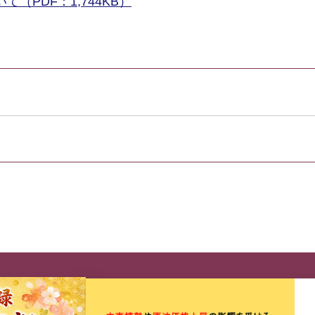
PDF：1,744KB）