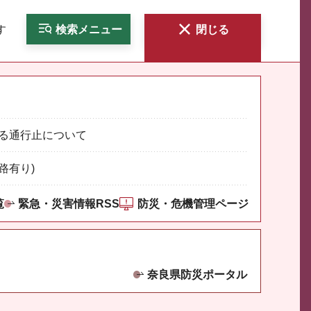
す
検索
メニュー
閉じる
る通行止について
路有り)
覧
緊急・災害情報RSS
防災・危機管理ページ
奈良県防災ポータル