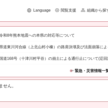
Language
閲覧支援
組織から探
令和8年熊本地震への本県の対応等について
県道東川河合線（上北山村小橡）の路肩決壊及び法面崩落によ
国道168号（十津川村平谷）の崩土による通行止について(迂回
緊急・災害情報一
ません。