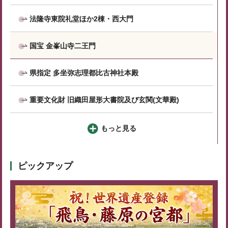
法隆寺東院礼堂ほか2棟・西大門
国宝 金峯山寺二王門
県指定 多坐弥志理都比古神社本殿
重要文化財 旧織田屋形大書院及び玄関(文華殿)
もっと見る
ピックアップ