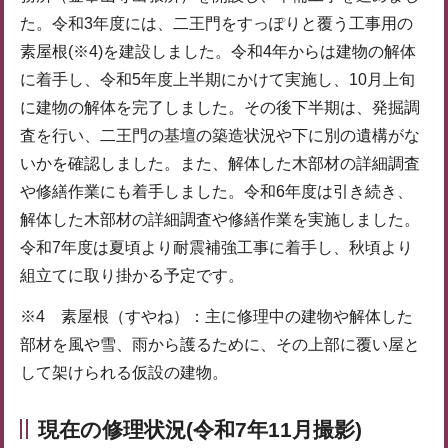
た。令和3年度には、二王門をすっぽりと覆う工事用の
素屋根(※4)を建設しました。令和4年からは建物の解体
に着手し、令和5年度上半期にかけて実施し、10月上旬
に建物の解体を完了しました。その後下半期は、発掘調
査を行い、二王門の基壇の築造状況や下に別の遺構がな
いかを確認しました。また、解体した木部材の詳細調査
や修繕作業にも着手しました。令和6年度は引き続き、
解体した木部材の詳細調査や修繕作業を実施しました。
令和7年度は夏頃より耐震補強工事に着手し、秋頃より
組立てに取り掛かる予定です。
※4 素屋根（すやね）：主に修理中の建物や解体した
部材を風や雪、雨から護るために、その上部に覆い屋と
して架けられる仮設の建物。
現在の修理状況(令和7年11月撮影)