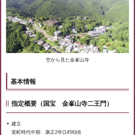
空から見た金峯山寺
基本情報
指定概要（国宝 金峯山寺二王門）
建立
室町時代中期 康正2年(1456)頃