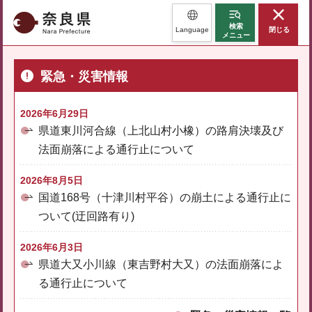
奈良県
検索
Language
閉じる
メニュー
緊急・災害情報
2026年6月29日
県道東川河合線（上北山村小橡）の路肩決壊及び
法面崩落による通行止について
2026年8月5日
国道168号（十津川村平谷）の崩土による通行止に
ついて(迂回路有り)
2026年6月3日
県道大又小川線（東吉野村大又）の法面崩落によ
る通行止について