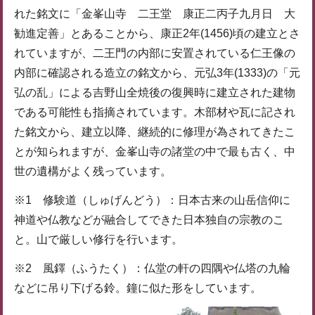
れた銘文に「金峯山寺 二王堂 康正二丙子九月日 大
勧進定善」とあることから、康正2年(1456)頃の建立とさ
れていますが、二王門の内部に安置されている仁王像の
内部に確認される造立の銘文から、元弘3年(1333)の「元
弘の乱」による吉野山全焼後の復興時に建立された建物
である可能性も指摘されています。木部材や瓦に記され
た銘文から、建立以降、継続的に修理が為されてきたこ
とが知られますが、金峯山寺の諸堂の中で最も古く、中
世の遺構がよく残っています。
※1 修験道（しゅげんどう）：日本古来の山岳信仰に
神道や仏教などが融合してできた日本独自の宗教のこ
と。山で厳しい修行を行います。
※2 風鐸（ふうたく）：仏堂の軒の四隅や仏塔の九輪
などに吊り下げる鈴。鐘に似た形をしています。