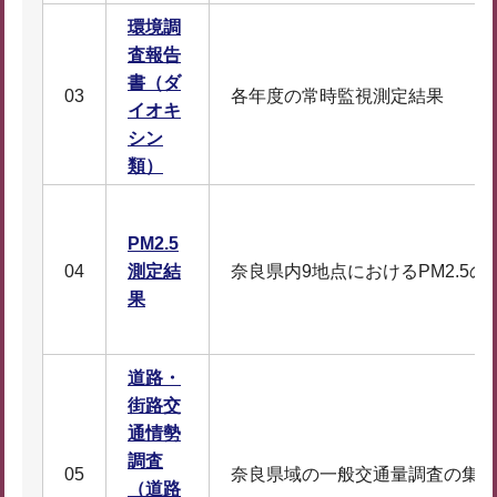
環境調
査報告
書（ダ
03
各年度の常時監視測定結果
イオキ
シン
類）
PM2.5
04
測定結
奈良県内9地点におけるPM2.5の
果
道路・
街路交
通情勢
調査
05
奈良県域の一般交通量調査の集計
（道路