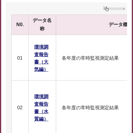
データ名
N0.
データ概要
称
環境調
査報告
01
各年度の常時監視測定結果
書（大
気編）
環境調
査報告
02
各年度の常時監視測定結果
書（水
質編）