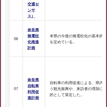
交通セ
ンサ
ス）
奈良県
無電柱
本県の今後の無電柱化の基本的な
06
化推進
を定めている。
計画
奈良県
自転車の利用促進による、県内滞
自転車
07
う観光振興や、来訪者の増加によ
利用促
的として策定した。
進計画