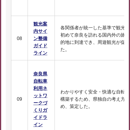
観光案
各関係者が統一した基準で観光案
内サイ
初めて奈良を訪れる国内外の旅行
08
ン整備
的地に到達でき、周遊観光が促進
ガイド
た。
ライン
奈良県
自転車
利用ネ
わかりやすく安全・快適な自転車
ットワ
09
構築するため、県独自の考え方や
ークづ
め、策定した。
くりガ
イドラ
イン