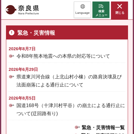
奈良県
検索
Language
閉じる
メニュー
緊急・災害情報
2026年8月7日
令和8年熊本地震への本県の対応等について
2026年6月29日
県道東川河合線（上北山村小橡）の路肩決壊及び
法面崩落による通行止について
2026年8月5日
国道168号（十津川村平谷）の崩土による通行止に
ついて(迂回路有り)
緊急・災害情報一覧