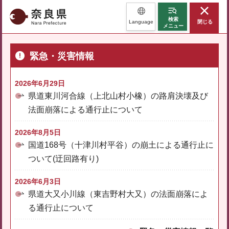
奈良県
検索
Language
閉じる
メニュー
緊急・災害情報
2026年6月29日
県道東川河合線（上北山村小橡）の路肩決壊及び
法面崩落による通行止について
2026年8月5日
国道168号（十津川村平谷）の崩土による通行止に
ついて(迂回路有り)
2026年6月3日
県道大又小川線（東吉野村大又）の法面崩落によ
る通行止について