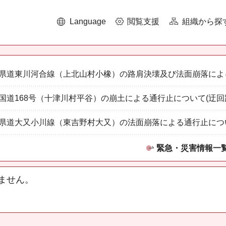
Language
閲覧支援
組織から探
県道東川河合線（上北山村小橡）の路肩決壊及び法面崩落によ
国道168号（十津川村平谷）の崩土による通行止について(迂回
県道大又小川線（東吉野村大又）の法面崩落による通行止につ
緊急・災害情報一
ません。