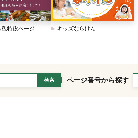
納税特設ページ
キッズならけん
ページ番号から探す