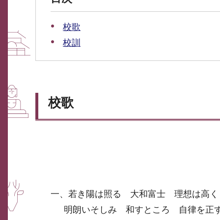
校歌
校訓
校歌
一、若き陽は照る 大和富士 理想は高く
明朗いそしみ 和すところ 自律を正