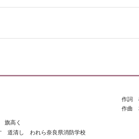
作詞 
作曲 
 旗高く
す 道清し われら奈良県消防学校