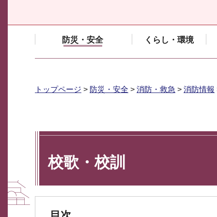
防災・安全
くらし・環境
トップページ
>
防災・安全
>
消防・救急
>
消防情報
校歌・校訓
目次