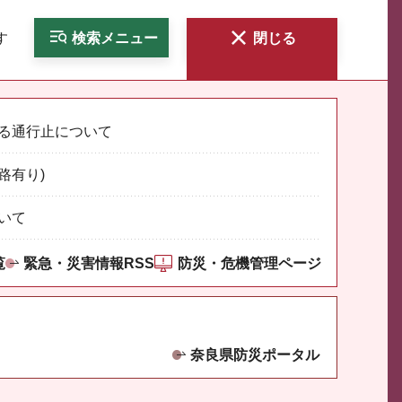
す
検索
メニュー
閉じる
る通行止について
路有り)
いて
覧
緊急・災害情報RSS
防災・危機管理ページ
奈良県防災ポータル