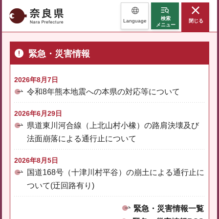
奈良県
検索
Language
閉じる
メニュー
緊急・災害情報
2026年8月7日
令和8年熊本地震への本県の対応等について
2026年6月29日
県道東川河合線（上北山村小橡）の路肩決壊及び
法面崩落による通行止について
2026年8月5日
国道168号（十津川村平谷）の崩土による通行止に
ついて(迂回路有り)
緊急・災害情報一覧