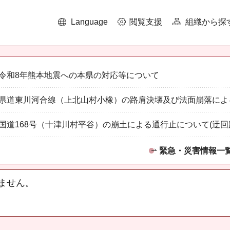
Language
閲覧支援
組織から探
令和8年熊本地震への本県の対応等について
県道東川河合線（上北山村小橡）の路肩決壊及び法面崩落によ
国道168号（十津川村平谷）の崩土による通行止について(迂回
緊急・災害情報一
ません。