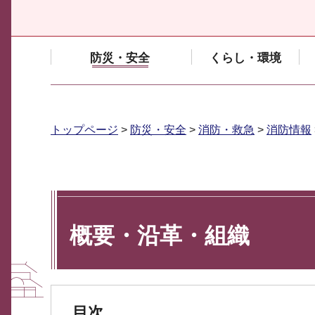
防災・安全
くらし・環境
トップページ
>
防災・安全
>
消防・救急
>
消防情報
概要・沿革・組織
目次