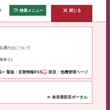
す
検索
メニュー
閉じる
る通行止について
路有り)
覧
緊急・災害情報RSS
防災・危機管理ページ
奈良県防災ポータル