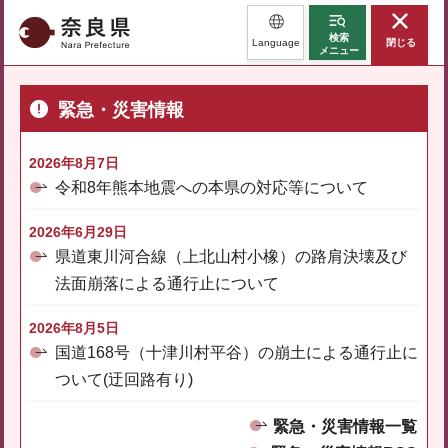
奈良県
検索
Language
閉じる
メニュー
緊急・災害情報
2026年8月7日
令和8年熊本地震への本県の対応等について
2026年6月29日
県道東川河合線（上北山村小橡）の路肩決壊及び
法面崩落による通行止について
2026年8月5日
国道168号（十津川村平谷）の崩土による通行止に
ついて(迂回路有り)
緊急・災害情報一覧