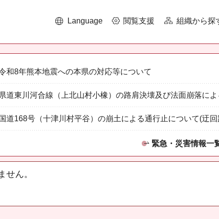
Language
閲覧支援
組織から探
令和8年熊本地震への本県の対応等について
県道東川河合線（上北山村小橡）の路肩決壊及び法面崩落によ
国道168号（十津川村平谷）の崩土による通行止について(迂回
緊急・災害情報一
ません。