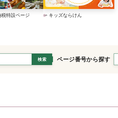
納税特設ページ
キッズならけん
ページ番号から探す