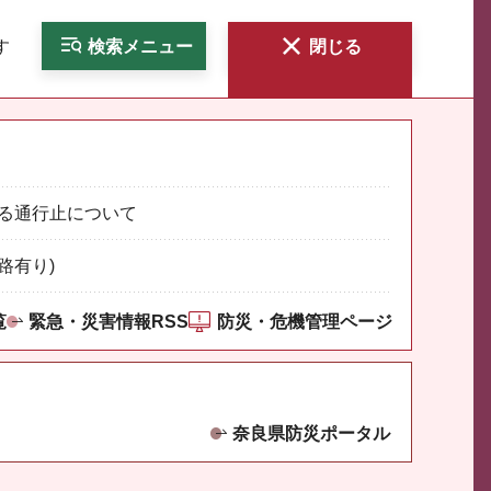
す
検索
メニュー
閉じる
る通行止について
路有り)
覧
緊急・災害情報RSS
防災・危機管理ページ
奈良県防災ポータル