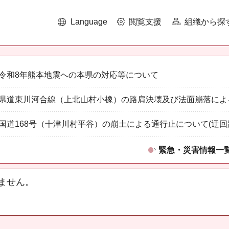
Language
閲覧支援
組織から探
令和8年熊本地震への本県の対応等について
県道東川河合線（上北山村小橡）の路肩決壊及び法面崩落によ
国道168号（十津川村平谷）の崩土による通行止について(迂回
緊急・災害情報一
ません。