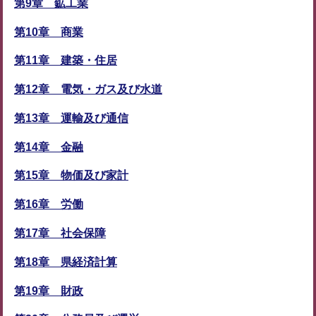
第9章 鉱工業
第10章 商業
第11章 建築・住居
第12章 電気・ガス及び水道
第13章 運輸及び通信
第14章 金融
第15章 物価及び家計
第16章 労働
第17章 社会保障
第18章 県経済計算
第19章 財政