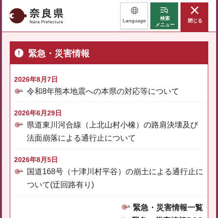
奈良県
検索
Language
閉じる
メニュー
緊急・災害情報
2026年8月7日
令和8年熊本地震への本県の対応等について
2026年6月29日
県道東川河合線（上北山村小橡）の路肩決壊及び
法面崩落による通行止について
2026年8月5日
国道168号（十津川村平谷）の崩土による通行止に
ついて(迂回路有り)
緊急・災害情報一覧