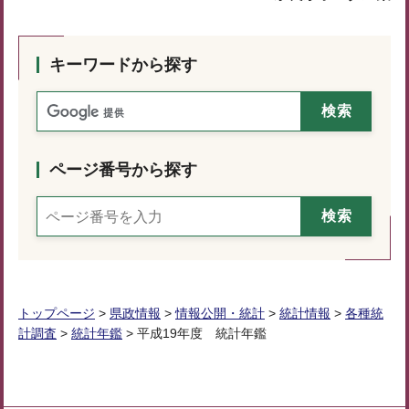
キーワードから探す
ページ番号から探す
トップページ
>
県政情報
>
情報公開・統計
>
統計情報
>
各種統
計調査
>
統計年鑑
> 平成19年度 統計年鑑