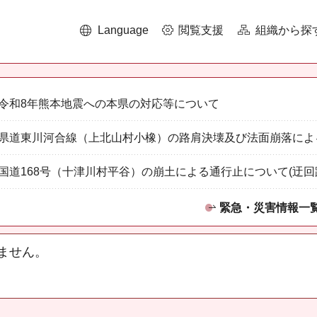
Language
閲覧支援
組織から探
令和8年熊本地震への本県の対応等について
県道東川河合線（上北山村小橡）の路肩決壊及び法面崩落によ
国道168号（十津川村平谷）の崩土による通行止について(迂回
緊急・災害情報一
ません。