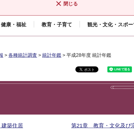
閉じる
健康・福祉
教育・子育て
観光・文化・スポー
報
>
各種統計調査
>
統計年鑑
> 平成28年度 統計年鑑
 建築住居
第21章 教育・文化及び