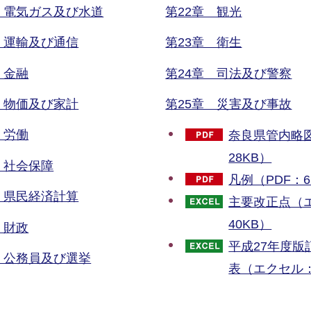
 電気ガス及び水道
第22章 観光
 運輸及び通信
第23章 衛生
 金融
第24章 司法及び警察
 物価及び家計
第25章 災害及び事故
 労働
奈良県管内略図
28KB）
 社会保障
凡例（PDF：6
 県民経済計算
主要改正点（
40KB）
 財政
平成27年度版
 公務員及び選挙
表（エクセル：