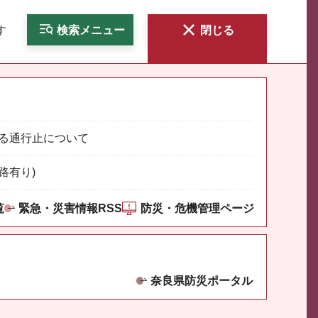
す
検索
メニュー
閉じる
る通行止について
路有り)
覧
緊急・災害情報RSS
防災・危機管理ページ
奈良県防災ポータル