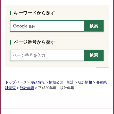
キーワードから探す
ページ番号から探す
トップページ
>
県政情報
>
情報公開・統計
>
統計情報
>
各種統
計調査
>
統計年鑑
> 平成20年度 統計年鑑