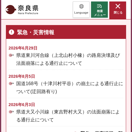
奈良県
検索
Language
閉じる
メニュー
緊急・災害情報
2026年6月29日
県道東川河合線（上北山村小橡）の路肩決壊及び
法面崩落による通行止について
2026年8月5日
国道168号（十津川村平谷）の崩土による通行止に
ついて(迂回路有り)
2026年6月3日
県道大又小川線（東吉野村大又）の法面崩落によ
る通行止について