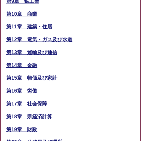
第9章 鉱工業
第10章 商業
第11章 建築・住居
第12章 電気・ガス及び水道
第13章 運輸及び通信
第14章 金融
第15章 物価及び家計
第16章 労働
第17章 社会保障
第18章 県経済計算
第19章 財政