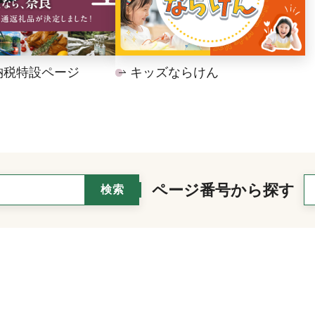
納税特設ページ
キッズならけん
ページ番号から探す