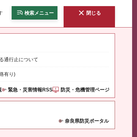
す
検索
メニュー
閉じる
る通行止について
路有り)
覧
緊急・災害情報RSS
防災・危機管理ページ
奈良県防災ポータル