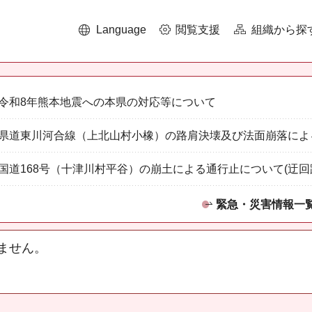
Language
閲覧支援
組織から探
令和8年熊本地震への本県の対応等について
県道東川河合線（上北山村小橡）の路肩決壊及び法面崩落によ
国道168号（十津川村平谷）の崩土による通行止について(迂回
緊急・災害情報一
ません。