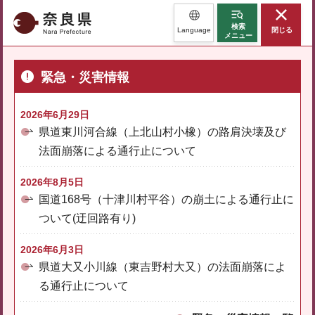
奈良県
検索
Language
閉じる
メニュー
緊急・災害情報
2026年6月29日
県道東川河合線（上北山村小橡）の路肩決壊及び
法面崩落による通行止について
2026年8月5日
国道168号（十津川村平谷）の崩土による通行止に
ついて(迂回路有り)
2026年6月3日
県道大又小川線（東吉野村大又）の法面崩落によ
る通行止について