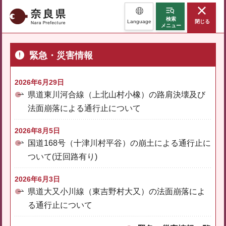
奈良県
検索
Language
閉じる
メニュー
緊急・災害情報
2026年6月29日
県道東川河合線（上北山村小橡）の路肩決壊及び
法面崩落による通行止について
2026年8月5日
国道168号（十津川村平谷）の崩土による通行止に
ついて(迂回路有り)
2026年6月3日
県道大又小川線（東吉野村大又）の法面崩落によ
る通行止について