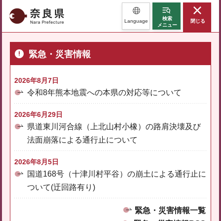
奈良県
検索
Language
閉じる
メニュー
緊急・災害情報
2026年8月7日
令和8年熊本地震への本県の対応等について
2026年6月29日
県道東川河合線（上北山村小橡）の路肩決壊及び
法面崩落による通行止について
2026年8月5日
国道168号（十津川村平谷）の崩土による通行止に
ついて(迂回路有り)
緊急・災害情報一覧