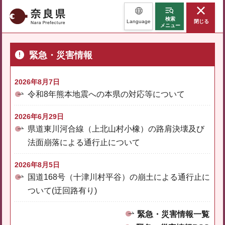
奈良県
検索
Language
閉じる
メニュー
緊急・災害情報
2026年8月7日
令和8年熊本地震への本県の対応等について
2026年6月29日
県道東川河合線（上北山村小橡）の路肩決壊及び
法面崩落による通行止について
2026年8月5日
国道168号（十津川村平谷）の崩土による通行止に
ついて(迂回路有り)
緊急・災害情報一覧