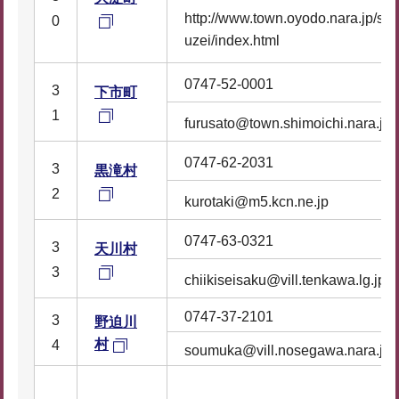
http://www.town.oyodo.nara.jp/se
0
uzei/index.html
0747-52-0001
3
下市町
1
furusato@town.shimoichi.nara.jp
0747-62-2031
3
黒滝村
2
kurotaki@m5.kcn.ne.jp
0747-63-0321
3
天川村
3
chiikiseisaku@vill.tenkawa.lg.jp
0747-37-2101
3
野迫川
村
4
soumuka@vill.nosegawa.nara.jp