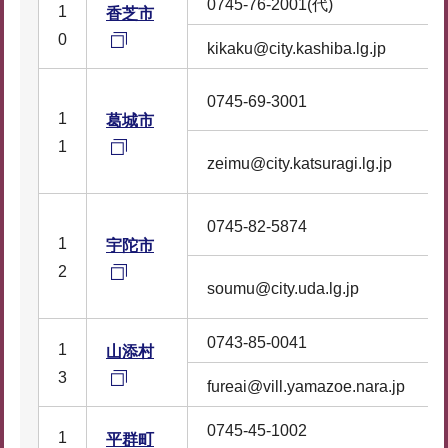
0745-76-2001(代)
1
香芝市
0
kikaku@city.kashiba.lg.jp
0745-69-3001
1
葛城市
1
zeimu@city.katsuragi.lg.jp
0745-82-5874
1
宇陀市
2
soumu@city.uda.lg.jp
0743-85-0041
1
山添村
3
fureai@vill.yamazoe.nara.jp
0745-45-1002
1
平群町