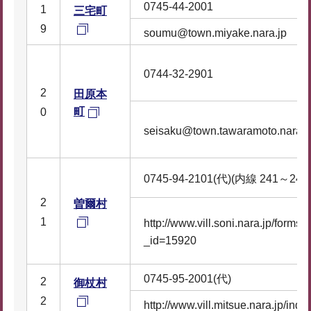
0745-44-2001
1
三宅町
9
soumu@town.miyake.nara.jp
0744-32-2901
2
田原本
町
0
seisaku@town.tawaramoto.nara.j
0745-94-2101(代)(内線 241～242
2
曽爾村
1
http://www.vill.soni.nara.jp/forms/i
_id=15920
0745-95-2001(代)
2
御杖村
2
http://www.vill.mitsue.nara.jp/inde