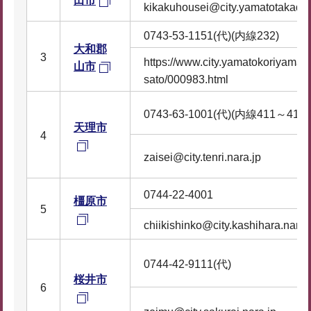
田市
kikakuhousei@city.yamatotakada.
0743-53-1151(代)(内線232)
大和郡
3
https://www.city.yamatokoriyama.nar
山市
sato/000983.html
0743-63-1001(代)(内線411～413)
天理市
4
zaisei@city.tenri.nara.jp
0744-22-4001
橿原市
5
chiikishinko@city.kashihara.nara.
0744-42-9111(代)
桜井市
6