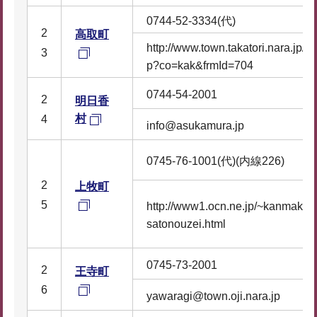
0744-52-3334(代)
2
高取町
http://www.town.takatori.nara.jp/c
3
p?co=kak&frmId=704
0744-54-2001
2
明日香
村
4
info@asukamura.jp
0745-76-1001(代)(内線226)
2
上牧町
5
http://www1.ocn.ne.jp/~kanmaki
satonouzei.html
0745-73-2001
2
王寺町
6
yawaragi@town.oji.nara.jp