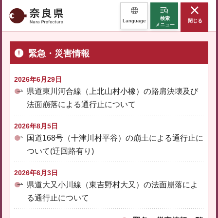
奈良県
検索
Language
閉じる
メニュー
緊急・災害情報
2026年6月29日
県道東川河合線（上北山村小橡）の路肩決壊及び
法面崩落による通行止について
2026年8月5日
国道168号（十津川村平谷）の崩土による通行止に
ついて(迂回路有り)
2026年6月3日
県道大又小川線（東吉野村大又）の法面崩落によ
る通行止について