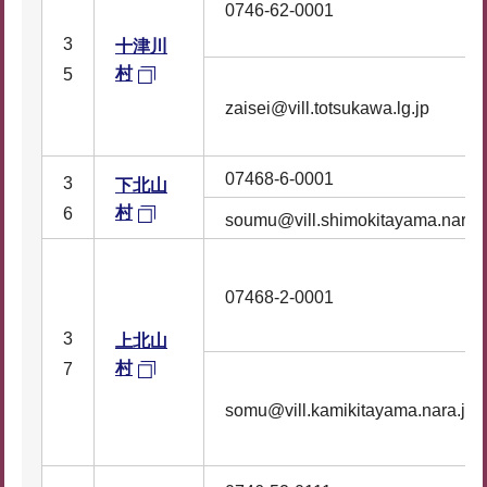
0746-62-0001
3
十津川
村
5
zaisei@vill.totsukawa.lg.jp
07468-6-0001
3
下北山
村
6
soumu@vill.shimokitayama.nara.j
07468-2-0001
3
上北山
村
7
somu@vill.kamikitayama.nara.jp