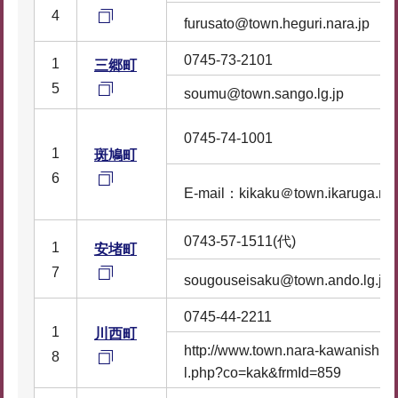
4
furusato@town.heguri.nara.jp
0745-73-2101
1
三郷町
5
soumu@town.sango.lg.jp
0745-74-1001
1
斑鳩町
6
E-mail：kikaku＠town.ikaruga.nar
0743-57-1511(代)
1
安堵町
7
sougouseisaku@town.ando.lg.jp
0745-44-2211
1
川西町
http://www.town.nara-kawanishi.lg
8
l.php?co=kak&frmId=859