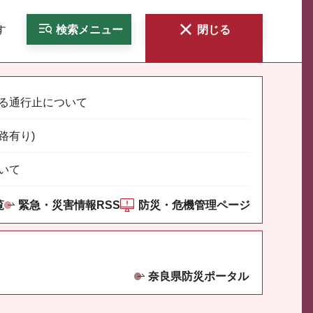
す
検索
メニュー
閉じる
る通行止について
路有り)
いて
覧
緊急・災害情報RSS
防災・危機管理ページ
奈良県防災ポータル