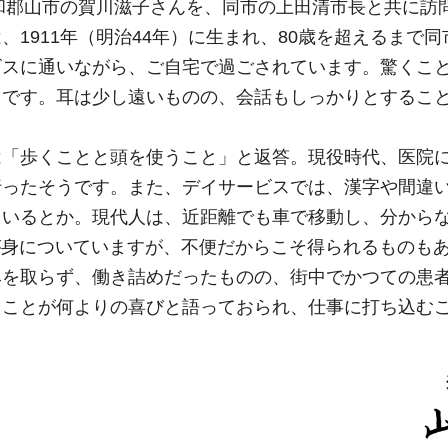
大和郡山市の賀川滋子さんを、同市の上田清市長と共に訪
1911年（明治44年）に生まれ、80歳を超えるまで同
ビスに通いながら、ご自宅で過ごされています。驚くこ
うです。耳は少し遠いものの、会話もしっかりとするこ
は「歩くことと頭を使うこと」と返答。現役時代、医院
行ったそうです。また、デイサービスでは、漢字や間違
ているとか。現代人は、近距離でも車で移動し、分から
が身についていますが、不便だからこそ得られるものも
みを取らず、働き詰めだったものの、街中でかつての患
たことが何よりの喜びと語っておられ、仕事に打ち込む