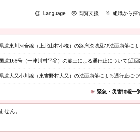
Language
閲覧支援
組織から探
県道東川河合線（上北山村小橡）の路肩決壊及び法面崩落によ
国道168号（十津川村平谷）の崩土による通行止について(迂回
県道大又小川線（東吉野村大又）の法面崩落による通行止につ
緊急・災害情報一
ません。