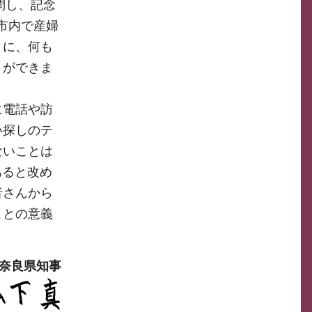
問し、記念
市内で産婦
とに、何も
とができま
に電話や訪
い探しのテ
ないことは
あると改め
者さんから
ことの意義
奈良県知事