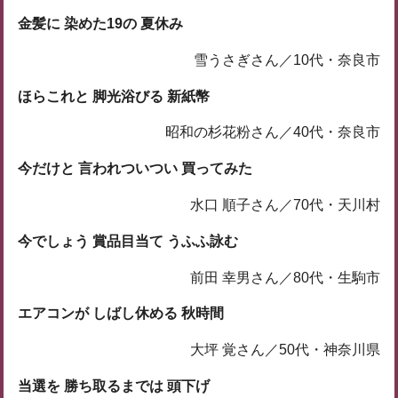
金髪に 染めた19の 夏休み
雪うさぎさん／10代・奈良市
ほらこれと 脚光浴びる 新紙幣
昭和の杉花粉さん／40代・奈良市
今だけと 言われついつい 買ってみた
水口 順子さん／70代・天川村
今でしょう 賞品目当て うふふ詠む
前田 幸男さん／80代・生駒市
エアコンが しばし休める 秋時間
大坪 覚さん／50代・神奈川県
当選を 勝ち取るまでは 頭下げ