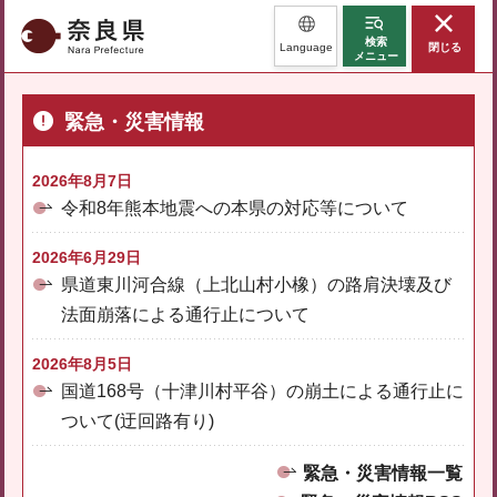
奈良県
検索
Language
閉じる
メニュー
緊急・災害情報
2026年8月7日
令和8年熊本地震への本県の対応等について
2026年6月29日
県道東川河合線（上北山村小橡）の路肩決壊及び
法面崩落による通行止について
2026年8月5日
国道168号（十津川村平谷）の崩土による通行止に
ついて(迂回路有り)
緊急・災害情報一覧