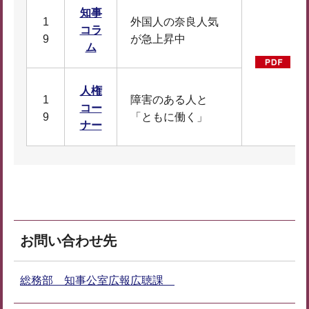
知事
1
外国人の奈良人気
コラ
9
が急上昇中
ム
知
F
人権
1
障害のある人と
コー
9
「ともに働く」
ナー
お問い合わせ先
総務部 知事公室広報広聴課