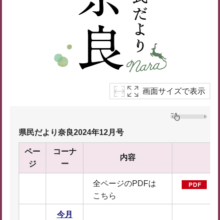
画面サイズで表示
県民だより奈良2024年12月号
ペー
コーナ
内容
ジ
ー
全ページのPDFは
全
こちら
F
今月