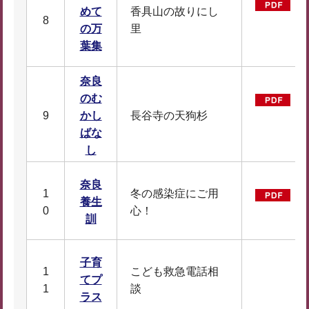
は
めて
香具山の故りにし
8
集
の万
里
K
葉集
奈良
のむ
奈
9
かし
長谷寺の天狗杉
な
ばな
1
し
奈良
1
冬の感染症にご用
奈
養生
0
心！
F
訓
子育
1
こども救急電話相
てプ
1
談
ラス