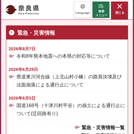
奈良県
検索
Language
閉じる
メニュー
緊急・災害情報
2026年8月7日
令和8年熊本地震への本県の対応等について
2026年6月29日
県道東川河合線（上北山村小橡）の路肩決壊及び
法面崩落による通行止について
2026年8月5日
国道168号（十津川村平谷）の崩土による通行止に
ついて(迂回路有り)
緊急・災害情報一覧