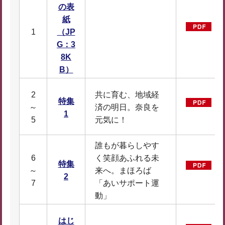
の表
紙
今
1
（JP
F
G：3
8K
B）
2
共に育む、地域経
特集
特
～
済の明日。奈良を
1
1
5
元気に！
誰もが暮らしやす
6
く笑顔あふれる未
特集
特
～
来へ。まほろば
2
1
7
「あいサポート運
動」
はじ