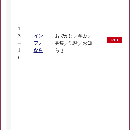
1
3
イン
おでかけ／学ぶ／
イ
～
フォ
募集／試験／お知
D
1
なら
らせ
6