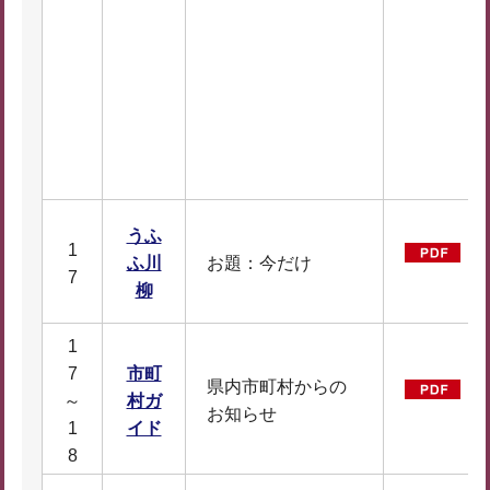
うふ
1
う
ふ川
お題：今だけ
7
F
柳
1
7
市町
県内市町村からの
市
～
村ガ
お知らせ
D
1
イド
8