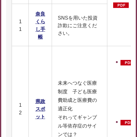
子
D
奈良
SNSを用いた投資
1
くら
詐欺にご注意くだ
1
し手
さい。
帳
未来へつなぐ医療
制度 子ども医療
費助成と医療費の
県政
1
適正化
スポ
2
ット
それってギャンブ
ル等依存症のサイ
ンでは？