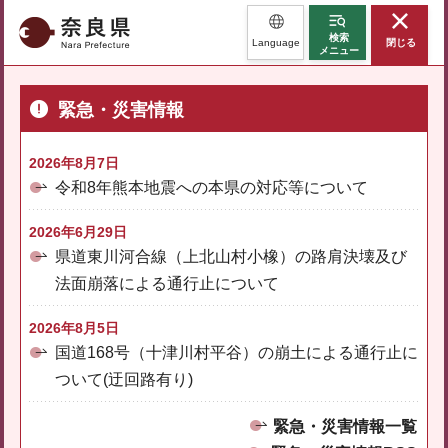
奈良県
検索
Language
閉じる
メニュー
緊急・災害情報
2026年8月7日
令和8年熊本地震への本県の対応等について
2026年6月29日
県道東川河合線（上北山村小橡）の路肩決壊及び
法面崩落による通行止について
2026年8月5日
国道168号（十津川村平谷）の崩土による通行止に
ついて(迂回路有り)
緊急・災害情報一覧