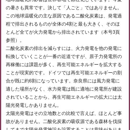
の暑さも異常です。決して「人ごと」ではありません。
この地球温暖化の主な原因である二酸化炭素は、発電過
程で排出されるものが全体の4割と最も大きく、そのほ
とんど全てが火力発電から排出されています（本号3頁
参照）。
二酸化炭素の排出を減らすには、火力発電を他の発電に
転換していくことが一番の近道ですが、原子力発電所の
再稼働には課題が多く、再生可能エネルギーを拡大する
ことが現実的です。ドイツでは再生可能エネルギーの割
合が既に約6割になっています。奈良県には風力発電に
適した場所がなく、水力発電は既に適地に発電所が建設
されていることから、再生可能エネルギーの拡大には太
陽光発電しかありません。
太陽光発電はその立地数との比較で言えば、ほとんど事
故がありません。二酸化炭素の吸収源である森林を伐採
してまで太陽光発電施設を設置することは意味がありま