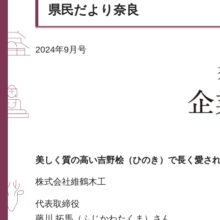
県民だより奈良
2024年9月号
美しく質の高い吉野桧（ひのき）で長く愛さ
株式会社維鶴木工
代表取締役
藤川 拓馬（ふじかわたくま）さん