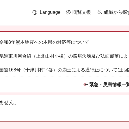
Language
閲覧支援
組織から探
令和8年熊本地震への本県の対応等について
県道東川河合線（上北山村小橡）の路肩決壊及び法面崩落によ
国道168号（十津川村平谷）の崩土による通行止について(迂回
緊急・災害情報一
ません。