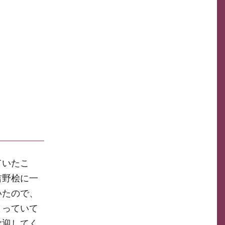
ていたこ
吉野桧に一
いたので、
まっていて
歓迎してく