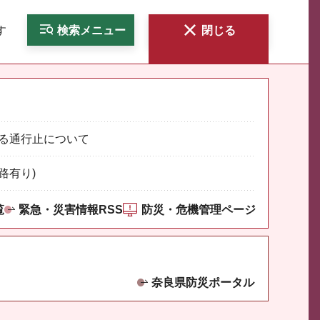
す
検索
メニュー
閉じる
る通行止について
路有り)
覧
緊急・災害情報RSS
防災・危機管理ページ
奈良県防災ポータル