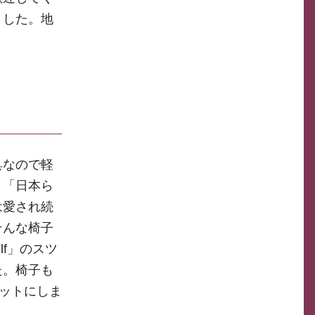
ました。地
具なので軽
、「日本ら
は愛され続
そんな椅子
lf」のスツ
た。椅子も
キットにしま