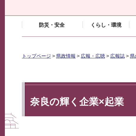
防災・安全
くらし・環境
トップページ
>
県政情報
>
広報・広聴
>
広報誌
>
県
奈良の輝く企業×起業