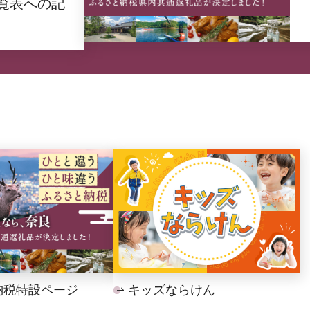
覧表への記
納税特設ページ
キッズならけん