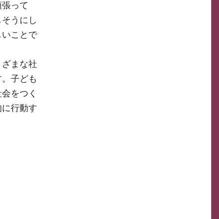
頑張って
しそうにし
しいことで
まざまな社
す。子ども
社会をつく
的に行動す