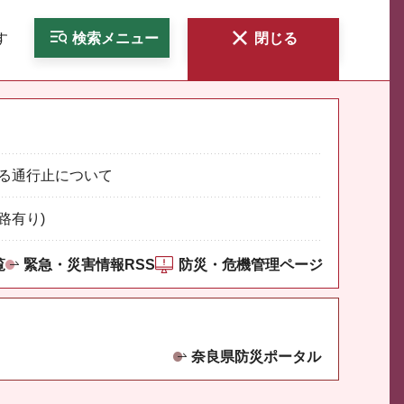
す
検索
メニュー
閉じる
る通行止について
路有り)
覧
緊急・災害情報RSS
防災・危機管理ページ
奈良県防災ポータル