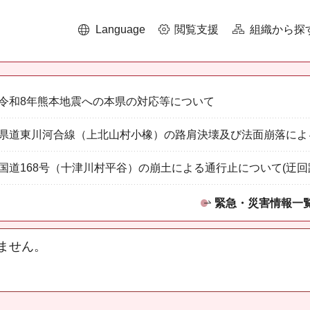
Language
閲覧支援
組織から探
令和8年熊本地震への本県の対応等について
県道東川河合線（上北山村小橡）の路肩決壊及び法面崩落によ
国道168号（十津川村平谷）の崩土による通行止について(迂回
緊急・災害情報一
ません。