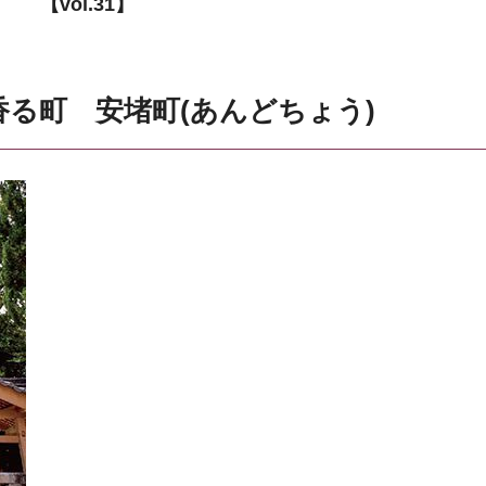
【vol.31】
香る町 安堵町(あんどちょう)