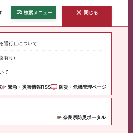
す
検索
メニュー
閉じる
る通行止について
路有り)
いて
覧
緊急・災害情報RSS
防災・危機管理ページ
奈良県防災ポータル