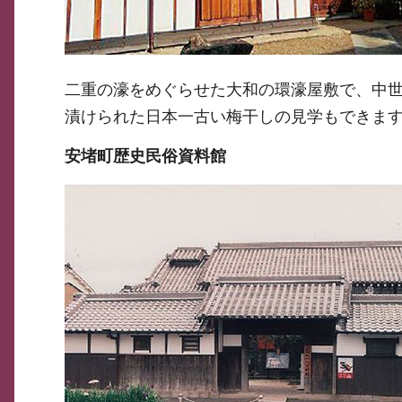
二重の濠をめぐらせた大和の環濠屋敷で、中世武
漬けられた日本一古い梅干しの見学もできま
安堵町歴史民俗資料館