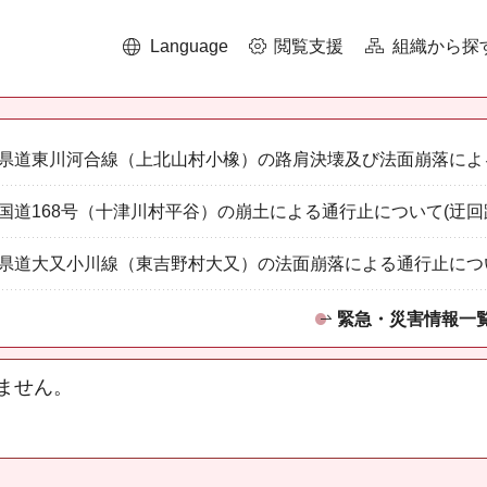
Language
閲覧支援
組織から探
県道東川河合線（上北山村小橡）の路肩決壊及び法面崩落によ
国道168号（十津川村平谷）の崩土による通行止について(迂回
県道大又小川線（東吉野村大又）の法面崩落による通行止につ
緊急・災害情報一
ません。