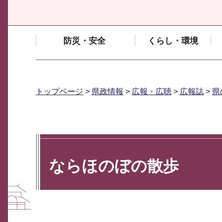
防災・安全
くらし・環境
トップページ
>
県政情報
>
広報・広聴
>
広報誌
>
県
ならほのぼの散歩