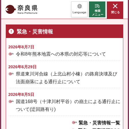
奈良県
検索
Language
閉じる
メニュー
緊急・災害情報
2026年8月7日
令和8年熊本地震への本県の対応等について
2026年6月29日
県道東川河合線（上北山村小橡）の路肩決壊及び
法面崩落による通行止について
2026年8月5日
国道168号（十津川村平谷）の崩土による通行止に
ついて(迂回路有り)
緊急・災害情報一覧