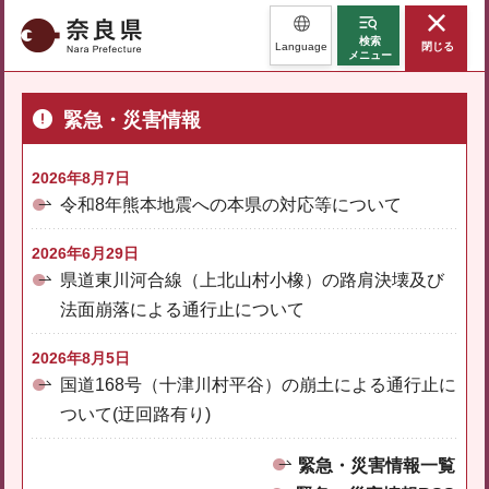
奈良県
検索
Language
閉じる
メニュー
緊急・災害情報
2026年8月7日
令和8年熊本地震への本県の対応等について
2026年6月29日
県道東川河合線（上北山村小橡）の路肩決壊及び
法面崩落による通行止について
2026年8月5日
国道168号（十津川村平谷）の崩土による通行止に
ついて(迂回路有り)
緊急・災害情報一覧