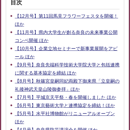
目次
【12月号】第11回馬見フラワーフェスタを開催！
ほか
【11月号】県内大学生が創る奈良の未来事業公開
コンペ開催 ほか
【10月号】企業立地セミナーで新事業展開をアピ
ール ほか
【9月号】奈良先端科学技術大学院大学と包括連携
に関する基本協定を締結 ほか
【8月号】秋篠宮皇嗣同妃両殿下御来県「立皇嗣の
礼後神武天皇山陵御参拝」ほか
【7月号】平城京天平祭・春を開催しました ほか
【6月号】東京藝術大学と連携協定を締結！ほか
【5月号】水平社博物館がリニューアルオープン
ほか
【4月号】奈良県防災講演会を開催 ほか