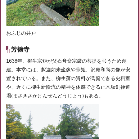
おふじの井戸
芳徳寺
1638年、柳生宗矩が父石舟斎宗厳の菩提を弔うため創
建。本堂には、釈迦如来坐像や宗矩、沢庵和尚の像が安
置されている。また、柳生藩の資料が閲覧できる史料室
や、近くに柳生新陰流の精神を体感できる正木坂剣禅道
場(まさきざかけんぜんどうじょう)もある。