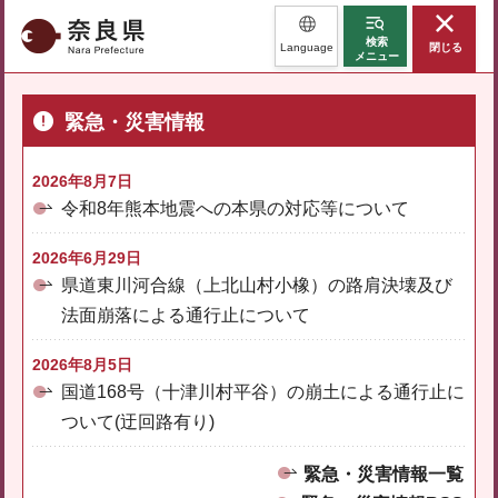
奈良県
検索
Language
閉じる
メニュー
緊急・災害情報
2026年8月7日
令和8年熊本地震への本県の対応等について
2026年6月29日
県道東川河合線（上北山村小橡）の路肩決壊及び
法面崩落による通行止について
2026年8月5日
国道168号（十津川村平谷）の崩土による通行止に
ついて(迂回路有り)
緊急・災害情報一覧