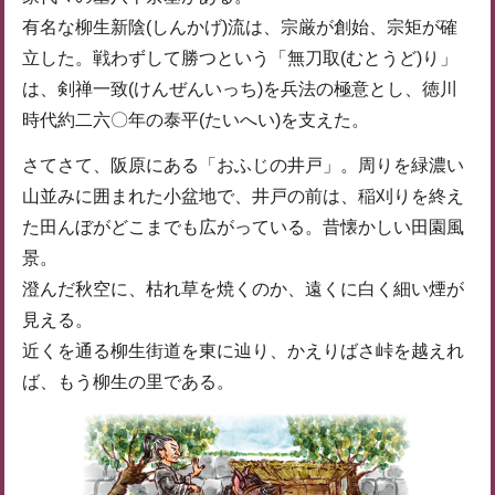
有名な柳生新陰(しんかげ)流は、宗厳が創始、宗矩が確
立した。戦わずして勝つという「無刀取(むとうど)り」
は、剣禅一致(けんぜんいっち)を兵法の極意とし、徳川
時代約二六〇年の泰平(たいへい)を支えた。
さてさて、阪原にある「おふじの井戸」。周りを緑濃い
山並みに囲まれた小盆地で、井戸の前は、稲刈りを終え
た田んぼがどこまでも広がっている。昔懐かしい田園風
景。
澄んだ秋空に、枯れ草を焼くのか、遠くに白く細い煙が
見える。
近くを通る柳生街道を東に辿り、かえりばさ峠を越えれ
ば、もう柳生の里である。