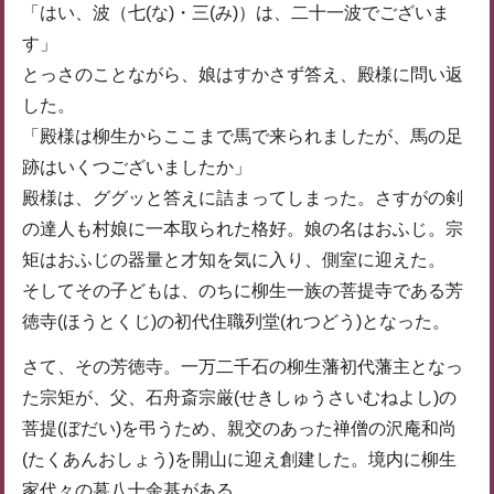
「はい、波（七(な)・三(み)）は、二十一波でございま
す」
とっさのことながら、娘はすかさず答え、殿様に問い返
した。
「殿様は柳生からここまで馬で来られましたが、馬の足
跡はいくつございましたか」
殿様は、ググッと答えに詰まってしまった。さすがの剣
の達人も村娘に一本取られた格好。娘の名はおふじ。宗
矩はおふじの器量と才知を気に入り、側室に迎えた。
そしてその子どもは、のちに柳生一族の菩提寺である芳
徳寺(ほうとくじ)の初代住職列堂(れつどう)となった。
さて、その芳徳寺。一万二千石の柳生藩初代藩主となっ
た宗矩が、父、石舟斎宗厳(せきしゅうさいむねよし)の
菩提(ぼだい)を弔うため、親交のあった禅僧の沢庵和尚
(たくあんおしょう)を開山に迎え創建した。境内に柳生
家代々の墓八十余基がある。