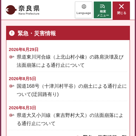
奈良県
検索
Language
閉じる
メニュー
緊急・災害情報
2026年6月29日
県道東川河合線（上北山村小橡）の路肩決壊及び
法面崩落による通行止について
2026年8月5日
国道168号（十津川村平谷）の崩土による通行止に
ついて(迂回路有り)
2026年6月3日
県道大又小川線（東吉野村大又）の法面崩落によ
る通行止について