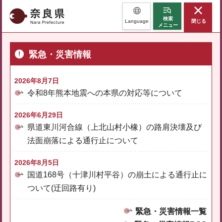
奈良県
検索
Language
閉じる
メニュー
緊急・災害情報
2026年8月7日
令和8年熊本地震への本県の対応等について
2026年6月29日
県道東川河合線（上北山村小橡）の路肩決壊及び
法面崩落による通行止について
2026年8月5日
国道168号（十津川村平谷）の崩土による通行止に
ついて(迂回路有り)
緊急・災害情報一覧