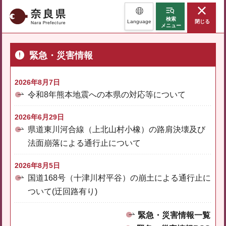
奈良県
検索
Language
閉じる
メニュー
緊急・災害情報
2026年8月7日
令和8年熊本地震への本県の対応等について
2026年6月29日
県道東川河合線（上北山村小橡）の路肩決壊及び
法面崩落による通行止について
2026年8月5日
国道168号（十津川村平谷）の崩土による通行止に
ついて(迂回路有り)
緊急・災害情報一覧