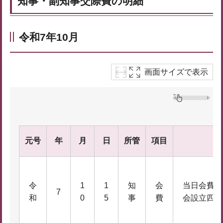
知事・副知事交際費の明細
令和7年10月
画面サイズで表示
元号
年
月
日
所管
項目
令
1
1
知
会
当日会費（
7
和
0
5
事
費
会設立四十