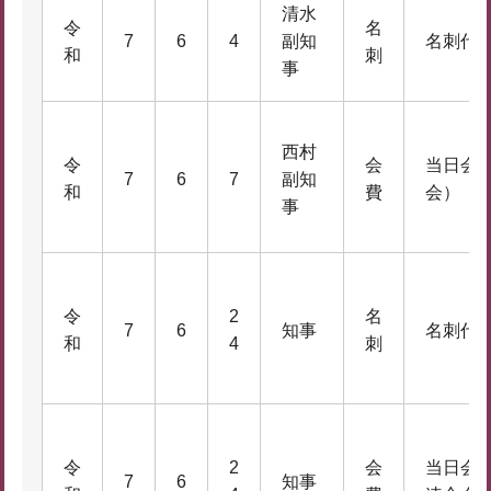
清水
令
名
7
6
4
副知
名刺代
和
刺
事
西村
令
会
当日会
7
6
7
副知
和
費
会）
事
令
2
名
7
6
知事
名刺代
和
4
刺
令
2
会
当日会
7
6
知事