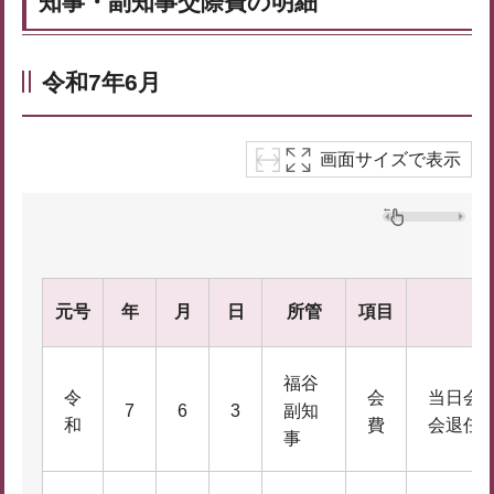
知事・副知事交際費の明細
令和7年6月
画面サイズで表示
元号
年
月
日
所管
項目
福谷
令
会
当日会
7
6
3
副知
和
費
会退任
事