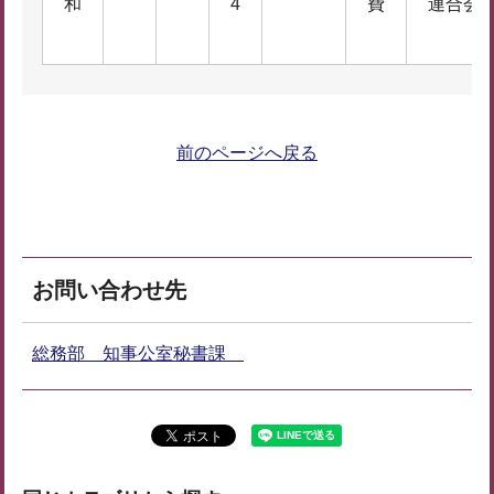
和
4
費
連合会
前のページへ戻る
お問い合わせ先
総務部 知事公室秘書課