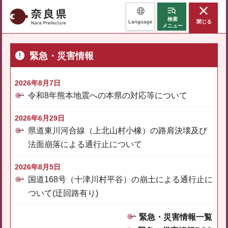
奈良県
検索
Language
閉じる
メニュー
緊急・災害情報
2026年8月7日
令和8年熊本地震への本県の対応等について
2026年6月29日
県道東川河合線（上北山村小橡）の路肩決壊及び
法面崩落による通行止について
2026年8月5日
国道168号（十津川村平谷）の崩土による通行止に
ついて(迂回路有り)
緊急・災害情報一覧