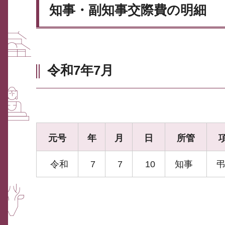
知事・副知事交際費の明細
令和7年7月
元号
年
月
日
所管
令和
7
7
10
知事