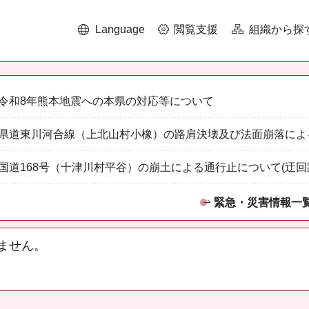
Language
閲覧支援
組織から探
令和8年熊本地震への本県の対応等について
県道東川河合線（上北山村小橡）の路肩決壊及び法面崩落によ
国道168号（十津川村平谷）の崩土による通行止について(迂回
緊急・災害情報一
ません。