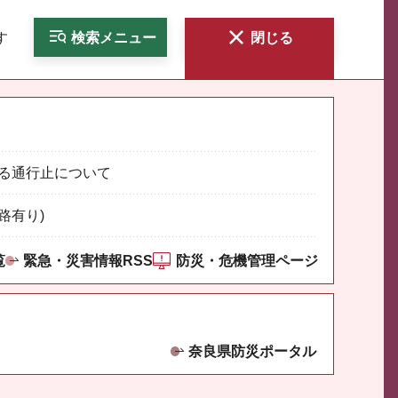
す
検索
メニュー
閉じる
る通行止について
路有り)
覧
緊急・災害情報RSS
防災・危機管理ページ
奈良県防災ポータル