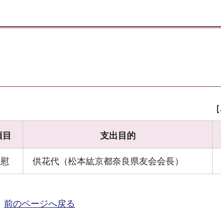
［
項目
支出目的
弔慰
供花代（松本紘京都奈良県友会会長）
前のページへ戻る