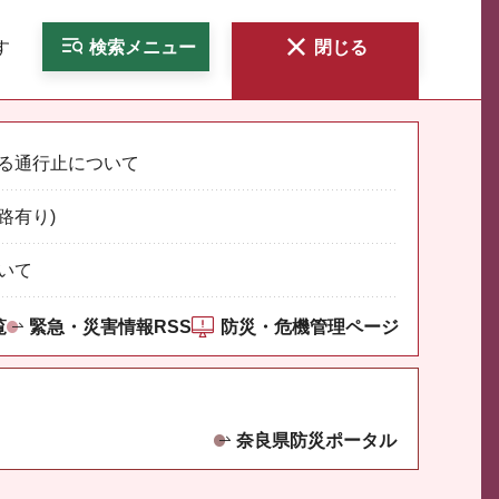
す
検索
メニュー
閉じる
る通行止について
路有り)
いて
覧
緊急・災害情報RSS
防災・危機管理ページ
奈良県防災ポータル