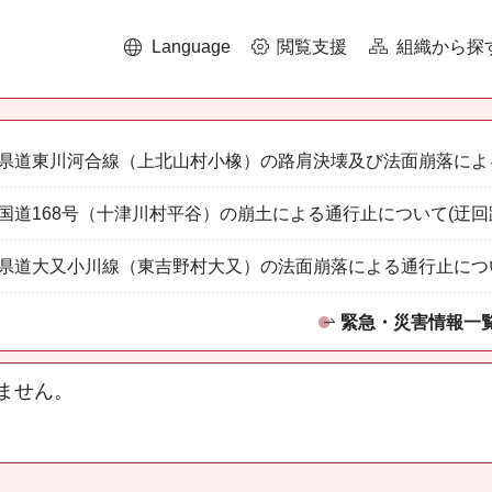
Language
閲覧支援
組織から探
県道東川河合線（上北山村小橡）の路肩決壊及び法面崩落によ
国道168号（十津川村平谷）の崩土による通行止について(迂回
県道大又小川線（東吉野村大又）の法面崩落による通行止につ
緊急・災害情報一
ません。