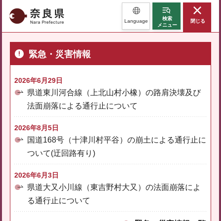
奈良県
検索
Language
閉じる
メニュー
緊急・災害情報
2026年6月29日
県道東川河合線（上北山村小橡）の路肩決壊及び
法面崩落による通行止について
2026年8月5日
国道168号（十津川村平谷）の崩土による通行止に
ついて(迂回路有り)
2026年6月3日
県道大又小川線（東吉野村大又）の法面崩落によ
る通行止について