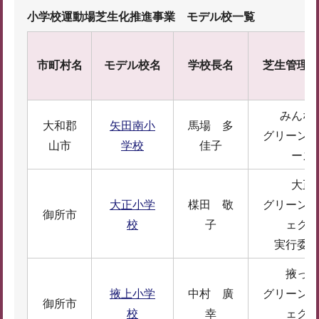
小学校運動場芝生化推進事業 モデル校一覧
市町村名
モデル校名
学校長名
芝生管理
みんな
大和郡
矢田南小
馬場 多
グリーン
山市
学校
佳子
ーズ
大正
大正小学
楳田 敬
グリーン
御所市
校
子
ェク
実行委
掖っ
掖上小学
中村 廣
グリーン
御所市
校
幸
ェク