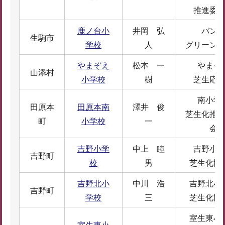
推進委
鹿ノ台小
井岡 弘
バン
生駒市
学校
人
グリーン
やまぞえ
松本 一
やまぞ
山添村
小学校
樹
芝生応
南小学
田原本
田原本南
澤井 俊
芝生化推
町
小学校
一
会
吉野小学
中上 睦
吉野小
吉野町
校
男
芝生化協
吉野北小
中川 浩
吉野北小
吉野町
学校
三
芝生化協
室生東小