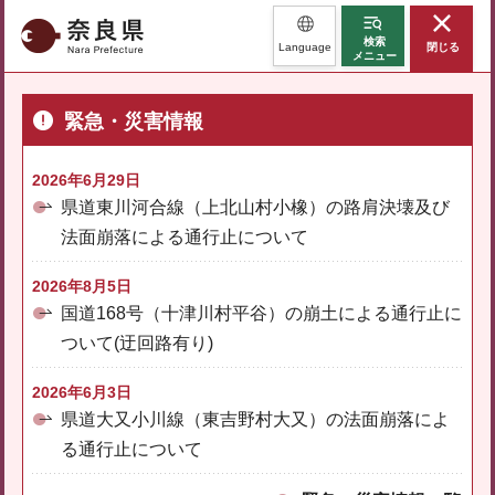
奈良県
検索
Language
閉じる
メニュー
緊急・災害情報
2026年6月29日
県道東川河合線（上北山村小橡）の路肩決壊及び
法面崩落による通行止について
2026年8月5日
国道168号（十津川村平谷）の崩土による通行止に
ついて(迂回路有り)
2026年6月3日
県道大又小川線（東吉野村大又）の法面崩落によ
る通行止について