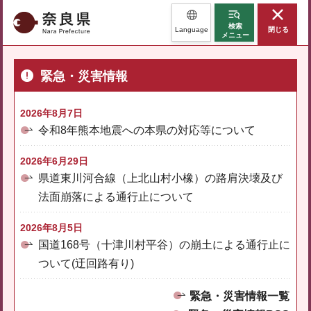
奈良県
検索
Language
閉じる
メニュー
緊急・災害情報
2026年8月7日
令和8年熊本地震への本県の対応等について
2026年6月29日
県道東川河合線（上北山村小橡）の路肩決壊及び
法面崩落による通行止について
2026年8月5日
国道168号（十津川村平谷）の崩土による通行止に
ついて(迂回路有り)
緊急・災害情報一覧