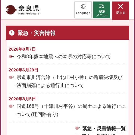
奈良県
検索
Language
閉じる
メニュー
緊急・災害情報
2026年8月7日
令和8年熊本地震への本県の対応等について
2026年6月29日
県道東川河合線（上北山村小橡）の路肩決壊及び
法面崩落による通行止について
2026年8月5日
国道168号（十津川村平谷）の崩土による通行止に
ついて(迂回路有り)
緊急・災害情報一覧