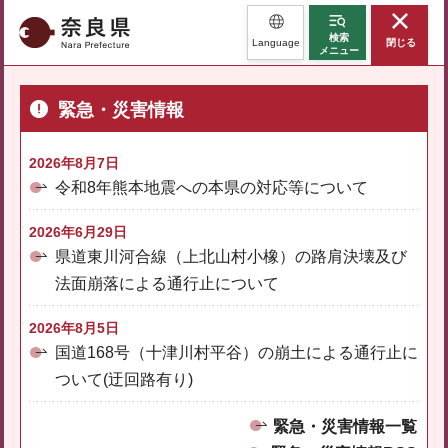
奈良県
検索
Language
閉じる
メニュー
緊急・災害情報
2026年8月7日
令和8年熊本地震への本県の対応等について
2026年6月29日
県道東川河合線（上北山村小橡）の路肩決壊及び
法面崩落による通行止について
2026年8月5日
国道168号（十津川村平谷）の崩土による通行止に
ついて(迂回路有り)
緊急・災害情報一覧